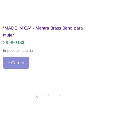
"MADE IN CA" - Mantra Brass Band para
mujer
Precio
29,99 US$
Impuesto incluido
+ Carrito
1
/
1