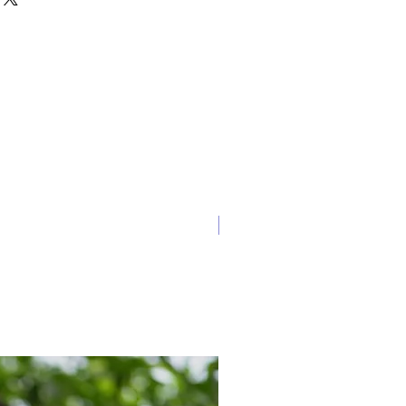
a ofrecerte productos únicos que
bido a la naturaleza de nuestros
os un crédito de la tienda por
es aplicables. Todas las
amos DEBEN realizarse dentro de
es a la entrega del pedido. Envíe
ntrega, el número de pedido y el
 Todas las devoluciones deben
 sin usar para su aprobación.
e complementos y prendas íntimas
itivas. ¡Gracias por su apoyo y
¡Nuevo!