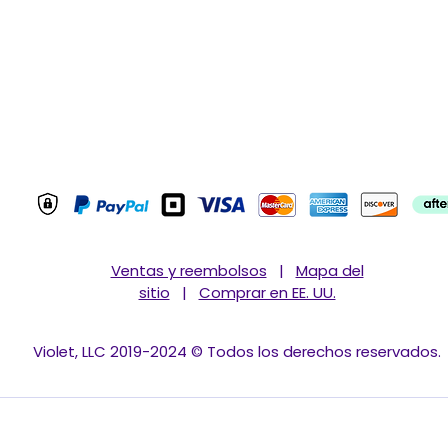
ct Us
My Wishlist
y
Profile
 and Conditions
Ventas y reembolsos
|
Mapa del
sitio
|
Comprar en EE. UU.
Violet, LLC 2019-2024 © Todos los derechos reservados.
VIOLET MODA™