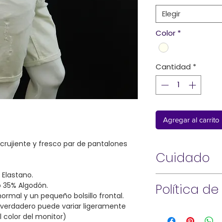
Elegir
Color
*
Cantidad
*
Agregar al carrito
 crujiente y fresco par de pantalones
Cuidado
Elastano.
Lavar a máquina en f
io 35% Algodón.
Política d
Blanqueador sin clor
ormal y un pequeño bolsillo frontal.
secadora baja. Remov
or verdadero puede variar ligeramente
¡Hola!
necesario.
l color del monitor)
¡Nuestra pasión por 