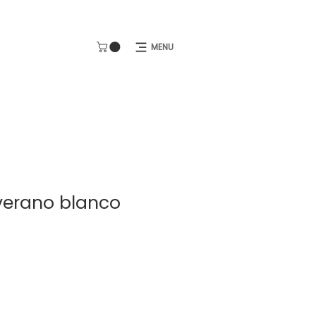
MENU
verano blanco
cio