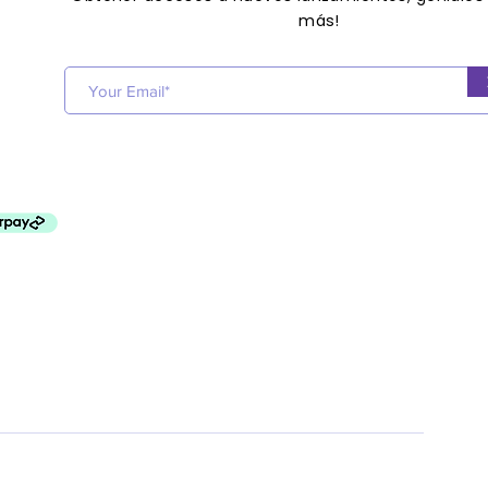
más!
Get acces
s to new releases, great
offers
and more!