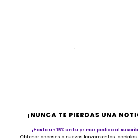
Off White Rayon Linen Romper
Precio
45,00 US$
Impuesto incluido
¡NUNCA TE PIERDAS UNA NOTI
¡Hasta un 15% en tu primer pedido al suscrib
Obtener accesos a nuevos lanzamientos, geniales 