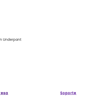
-In Underpant
resa
Soporte
My Account
 Us!
My Orders