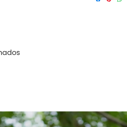
trabajamos duro par
puedas disfrutar! De
productos, honrarem
todas las devolucion
devoluciones / recl
los 15 días posterior
el comprobante de e
motivo del reclamo.
onados
estar en condiciones
Todas las rebajas d
como bodys son defin
comprensión!