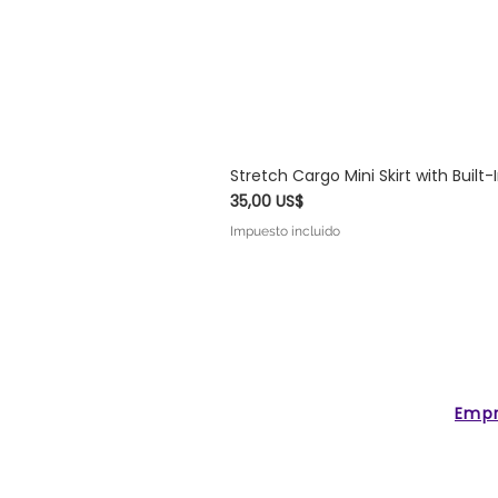
Stretch Cargo Mini Skirt with Built
Precio
35,00 US$
Impuesto incluido
Emp
IOLET MODA™
About