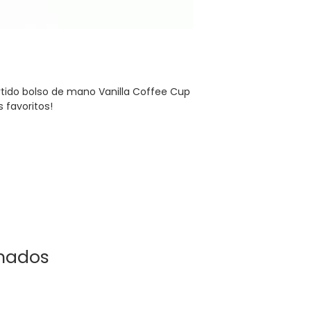
los 15 días posterior
el comprobante de e
motivo del reclamo.
estar en condiciones
Todas las rebajas d
como bodys son defin
rtido bolso de mano Vanilla Coffee Cup
comprensión!
 favoritos!
o
onados