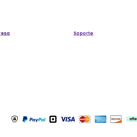
resa
Soporte
My Account
 Us!
My Orders
ct Us
My Wishlist
y
Profile
 and Conditions