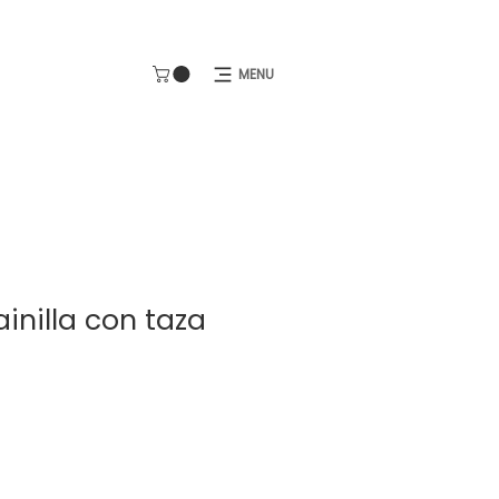
MENU
ainilla con taza
cio