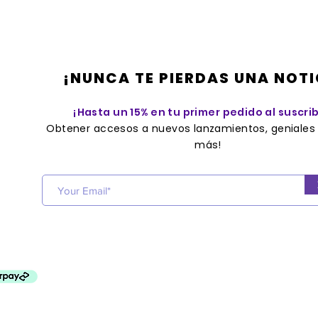
¡NUNCA TE PIERDAS UNA NOTI
¡Hasta un 15% en tu primer pedido al suscrib
Obtener accesos a nuevos lanzamientos, geniales 
más!
Get acces
s to new releases, great
offers
and more!