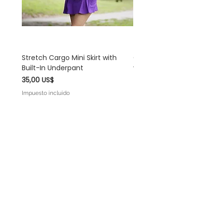
y prendas íntimas como bodys son
definitivas. ¡Gracias por su apoyo y
comprensión!
Stretch Cargo Mini Skirt with
Off White Rayon Linen 
Built-In Underpant
with Self-Tie Shoulder S
Precio
Precio
35,00 US$
45,00 US$
Impuesto incluido
Impuesto incluido