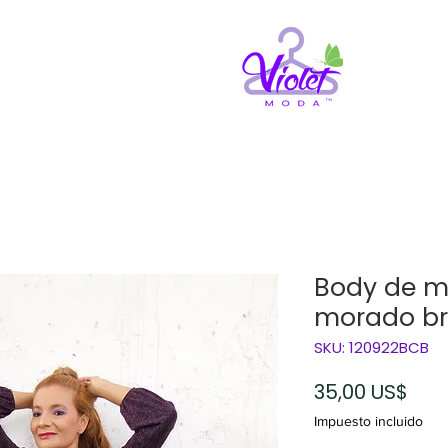
Body de m
morado bri
SKU: 120922BCB
Pre
35,00 US$
Impuesto incluido