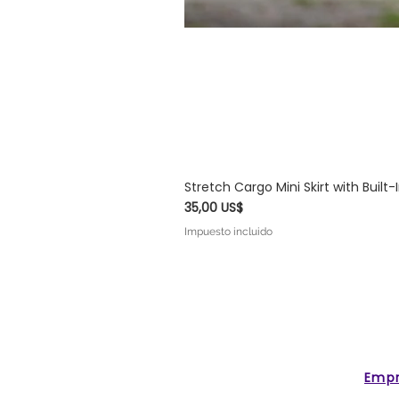
Stretch Cargo Mini Skirt with Built
Precio
35,00 US$
Impuesto incluido
Emp
IOLET MODA™