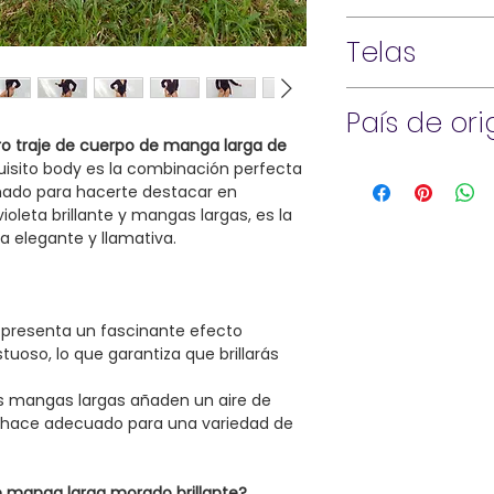
¡Nuestra pasión por 
Lavar a máquina en f
trabajamos duro par
Telas
No usa blanqueador
puedas disfrutar! De
Secar en secadora a
productos, aceptarem
88% poliéster
Planchar en frío si e
todas las devolucion
País de or
12% elastano
devoluciones/reclam
ro traje de cuerpo de manga larga de
de los 15 días poste
uisito body es la combinación perfecta
Hecho en EE.UU.
Presentar comproba
ñado para hacerte destacar en
pedido y motivo del
ioleta brillante y mangas largas, es la
deben estar sin usar
a elegante y llamativa.
Todas las ventas de 
monos, son definitiv
comprensión!
 presenta un fascinante efecto
tuoso, lo que garantiza que brillarás
s mangas largas añaden un aire de
 lo hace adecuado para una variedad de
e manga larga morado brillante?