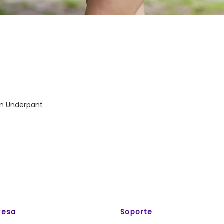
-In Underpant
resa
Soporte