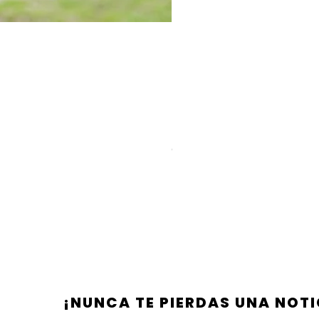
Off White Rayon Linen Romper
Precio
45,00 US$
Impuesto incluido
¡NUNCA TE PIERDAS UNA NOTI