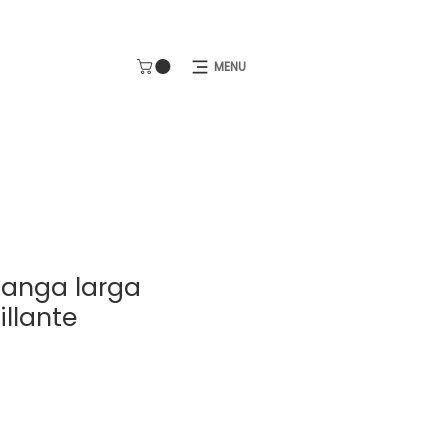
MENU
anga larga
llante
cio