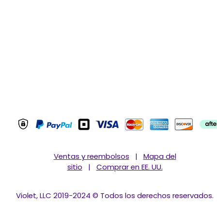
My Account
 Us!
My Orders
ct Us
My Wishlist
y
Profile
 and Conditions
Ventas y reembolsos
|
Mapa del
sitio
|
Comprar en EE. UU.
Violet, LLC 2019-2024 © Todos los derechos reservados.