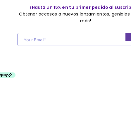
¡Hasta un 15% en tu primer pedido al suscrib
Obtener accesos a nuevos lanzamientos, geniales 
más!
Get acces
s to new releases, great
offers
and more!