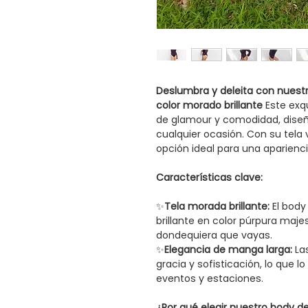
Deslumbra y deleita con nuest
color morado brillante
Este exq
de glamour y comodidad, dise
cualquier ocasión. Con su tela v
opción ideal para una aparienci
Características clave:
✨
Tela morada brillante:
El body
brillante en color púrpura majes
dondequiera que vayas.
✨
Elegancia de manga larga:
La
gracia y sofisticación, lo que
eventos y estaciones.
¿Por qué elegir nuestro body d